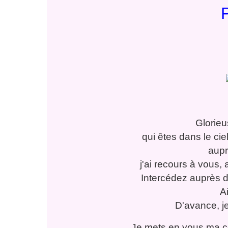
Glorieu
qui êtes dans le cie
aupr
j'ai recours à vous,
Intercédez auprès d
A
D'avance, j
Je mets en vous ma c