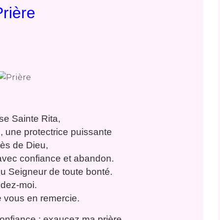
Prière
se Sainte Rita,
l, une protectrice puissante
ès de Dieu,
 avec confiance et abandon.
u Seigneur de toute bonté.
idez-moi.
e vous en remercie.
onfiance : exaucez ma prière