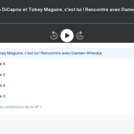
 DiCaprio et Tobey Maguire, c'est lui ! Rencontre avec Dam
bey Maguire, c'est lui ! Rencontre avec Damien Witecka
e 6
e 5
e 4
e 3
s créatrices de la VF !
e 2
e 1