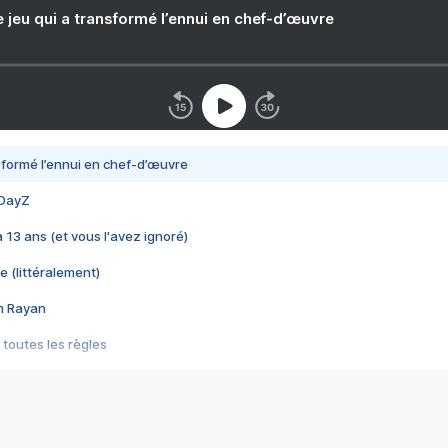
e jeu qui a transformé l’ennui en chef-d’œuvre
nsformé l’ennui en chef-d’œuvre
 DayZ
 a 13 ans (et vous l'avez ignoré)
e (littéralement)
im Rayan
 toutes les règles
s les jeux vidéo
us choquant de Rockstar ? - Le scandale BULLY